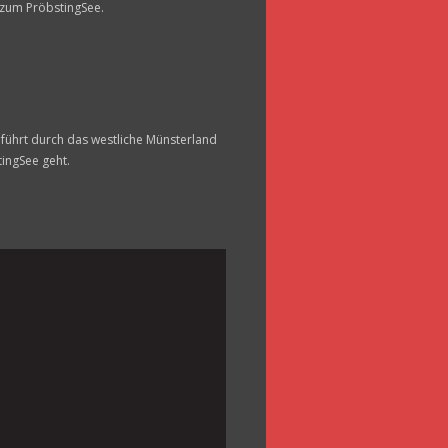
r zum PröbstingSee.
 führt durch das westliche Münsterland
tingSee geht.