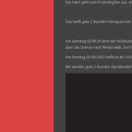
Die Fahrt geht vom PröbstingSee aus, a
Das heißt gute 2 Stunden Fahrspass bei
Am Samstag 02.09.23 wird der holländisc
über die Grenze nach Winterswijk. Dort 
Am Sonntag 03.09.2023 heißt es ab 10:
Wir werden gute 2 Stunden das Münster