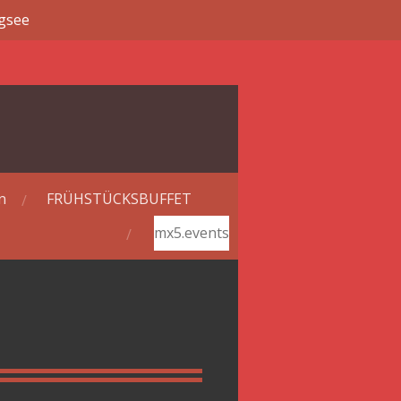
gsee
n
FRÜHSTÜCKSBUFFET
mx5.events