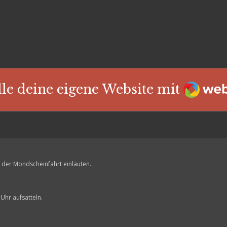
Webad
lle deine eigene Website mit
 der Mondscheinfahrt einläuten.
 Uhr aufsatteln.